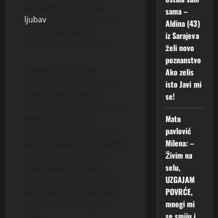
vjerujem da se i prava
sama –
ljubav
gradi polako – kroz
Aldina (43)
povjerenje, pažnju i
iz Sarajeva
međusobno poštovanje.
želi novo
poznanstvo
Voljela bih upoznati
Ako zelis
muškarca kojem ne smeta
isto Javi mi
život na selu i koji zna
se!
cijeniti mir i normalan život.
Mato
Nekoga ko ne traži
pavlović
o
savršenstvo, nego iskrenu
Milena: –
ženu sa kojom može dijeliti
Živim na
svakodnevicu. Za mene
selu,
prava ljubav nije samo
UZGAJAM
zaljubljenost, nego osjećaj
POVRĆE,
sigurnosti i podrške kada
mnogi mi
znaš da neko ostaje uz
se smiju i
tebe.