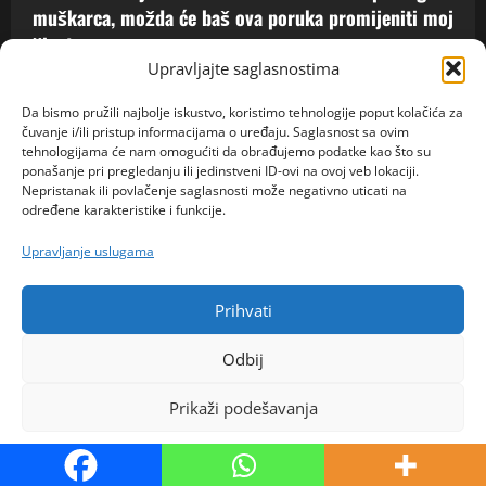
muškarca, možda će baš ova poruka promijeniti moj
život
Upravljajte saglasnostima
admin
6. kolovoza 2026.
0
Da bismo pružili najbolje iskustvo, koristimo tehnologije poput kolačića za
čuvanje i/ili pristup informacijama o uređaju. Saglasnost sa ovim
Copyright ©Saznajemo All rights reserved.
|
tehnologijama će nam omogućiti da obrađujemo podatke kao što su
ponašanje pri pregledanju ili jedinstveni ID-ovi na ovoj veb lokaciji.
MoreNews
by AF themes.
Nepristanak ili povlačenje saglasnosti može negativno uticati na
određene karakteristike i funkcije.
Upravljanje uslugama
Prihvati
Odbij
Prikaži podešavanja
Politika kolačića