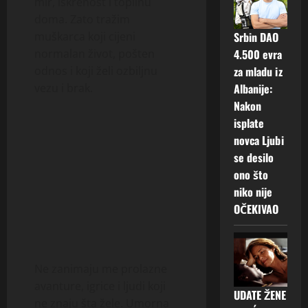
mir, iskrenost i toplinu
doma. Zato tražim
muškarca koji cijeni
Srbin DAO
normalan život, pošten
4.500 evra
odnos i koji želi ozbiljnu
za mladu iz
vezu i brak.
Albanije:
Nakon
isplate
novca Ljubi
se desilo
ono što
niko nije
OČEKIVAO
Ne zanimaju me prolazne
avanture, igrice i ljudi koji
UDATE ŽENE
ne znaju šta žele. Umorna