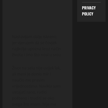
PRIVACY
POLICY
Nastavljam dalje iskreno,
jer vjerujem da se čovjek
najbolje upozna kroz način
života i ono što nosi u srcu.
Život na selu nije uvijek lak,
ali meni je donio mir i
naučio me pravim
vrijednostima. Navikla sam
ustajati rano, raditi
pošteno i truditi se oko
svega što imam. Nije me