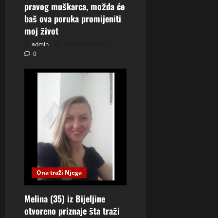
pravog muškarca, možda će
baš ova poruka promijeniti
moj život
admin
6. kolovoza 2026.
0
Ona traži Njega
Melina (35) iz Bijeljine
otvoreno priznaje šta traži