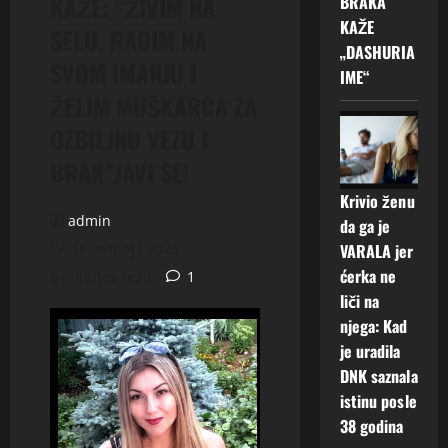
KAŽE: “ŽIVIM NA
BRAKA
KAŽE
SELU, RADIM NA
„DASHURIA
SVOM IMANJU I
IME“
ŽELIM MUŠKARCA ZA
OZBILJNU VEZU I
BRAK”JAVI SE!
Krivio ženu
admin
da ga je
18. svibnja 2026.
VARALA jer
ćerka ne
5 minutes read
1
liči na
njega: Kad
je uradila
DNK saznala
istinu posle
38 godina