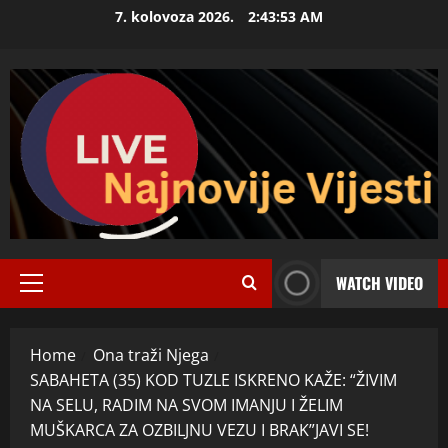
Skip
7. kolovoza 2026.
2:43:55 AM
to
content
WATCH VIDEO
Primary
Menu
Home
Ona traži Njega
SABAHETA (35) KOD TUZLE ISKRENO KAŽE: “ŽIVIM
NA SELU, RADIM NA SVOM IMANJU I ŽELIM
MUŠKARCA ZA OZBILJNU VEZU I BRAK”JAVI SE!