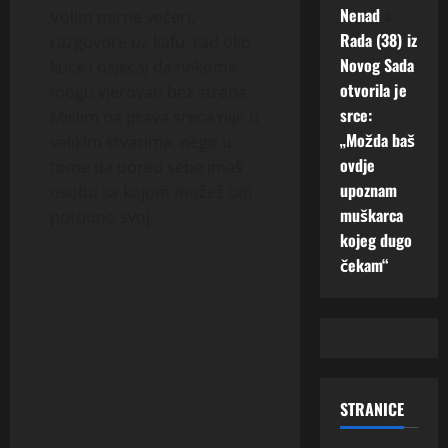
Nenad
o
Volim mirne večeri,
Rada (38) iz
razgovore uz kafu, rad oko
Novog Sada
kuće i osjećaj da nekome
otvorila je
mogu vjerovati bez straha.
srce:
Mislim da prava sreća nije u
„Možda baš
velikim stvarima, nego u
ovdje
tome da pored sebe imaš
upoznam
osobu sa kojom možeš biti
muškarca
potpuno svoj.
kojeg dugo
čekam“
STRANICE