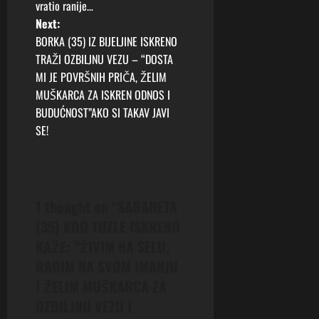
vratio ranije…
s
Next:
t
BORKA (35) IZ BIJELJINE ISKRENO
TRAŽI OZBILJNU VEZU – “DOSTA
n
MI JE POVRŠNIH PRIČA, ŽELIM
MUŠKARCA ZA ISKREN ODNOS I
a
BUDUĆNOST”AKO SI TAKAV JAVI
v
SE!
i
g
1 thought on “
SABAHETA
a
(35) KOD TUZLE ISKRENO
KAŽE: “ŽIVIM NA SELU,
t
RADIM NA SVOM IMANJU
i
I ŽELIM MUŠKARCA ZA
OZBILJNU VEZU I
o