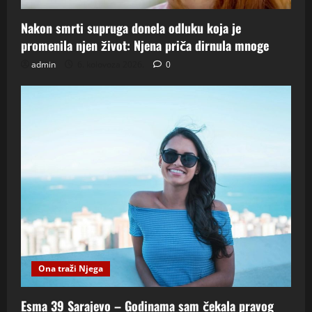
Nakon smrti supruga donela odluku koja je
promenila njen život: Njena priča dirnula mnoge
admin
6. kolovoza 2026.
0
Ona traži Njega
Esma 39 Sarajevo – Godinama sam čekala pravog