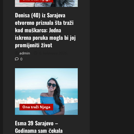
Denisa (40) iz Sarajeva
otvoreno priznala šta traži
kod muškarca: Jedna
iskrena poruka mogla bi joj
promijeniti život
admin
6. kolovoza 2026.
0
Ona traži Njega
Esma 39 Sarajevo –
Godinama sam čekala