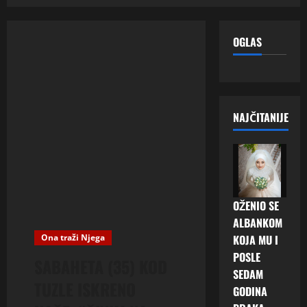
OGLAS
NAJČITANIJE
OŽENIO SE
ALBANKOM
Ona traži Njega
KOJA MU I
POSLE
SABAHETA (35) KOD
SEDAM
TUZLE ISKRENO
GODINA