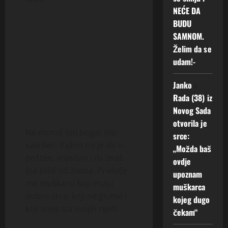
NEĆE DA
BUDU
SAMNOM.
Želim da se
udam!-
Janko
o
Rada (38) iz
Novog Sada
otvorila je
Ne moraš biti bogat niti
srce:
savršen. Važno mi je da si
„Možda baš
pošten, vrijedan i da znaš
ovdje
šta želiš od života. Privlače
upoznam
me muškarci koji imaju
muškarca
dobro srce, koji ne glume i
kojeg dugo
koji stoje iza svojih riječi.
čekam“