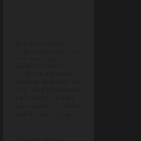
Ne tražim savršenog
muškarca niti savršen život.
Svi imamo svoje mane,
prošlost i probleme. Ali
vjerujem da dvije osobe
koje imaju iskrene namjere
mogu zajedno graditi nešto
lijepo i stabilno. Za mene
prava ljubav znači podršku,
razumijevanje i osjećaj
sigurnosti.
Voljela bih upoznati