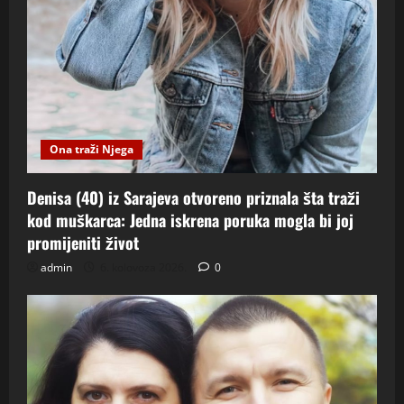
Ona traži Njega
Denisa (40) iz Sarajeva otvoreno priznala šta traži
kod muškarca: Jedna iskrena poruka mogla bi joj
promijeniti život
admin
6. kolovoza 2026.
0