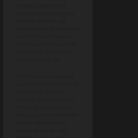
muškarca kojem neće
smetati život na selu i koji
razumije da sreća nije
samo u velikim gradovima i
brzom životu. Nekoga ko
zna uživati u jednostavnim
stvarima i ko želi miran i
iskren život udvoje.
Privlače me muškarci koji
su vrijedni, smireni i koji ne
glume nešto što nisu.
Danas je rijetkost pronaći
nekoga ko stoji iza svojih
riječi i upravo zato to toliko
cijenim. Ne trebaju mi
prazna obećanja, nego
čovjek koji će biti iskren od