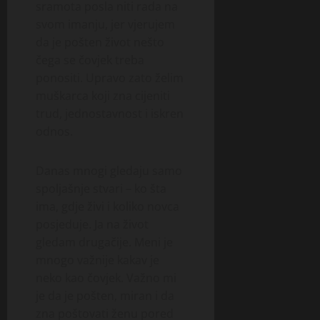
sramota posla niti rada na
svom imanju, jer vjerujem
da je pošten život nešto
čega se čovjek treba
ponositi. Upravo zato želim
muškarca koji zna cijeniti
trud, jednostavnost i iskren
odnos.
Danas mnogi gledaju samo
spoljašnje stvari – ko šta
ima, gdje živi i koliko novca
posjeduje. Ja na život
gledam drugačije. Meni je
mnogo važnije kakav je
neko kao čovjek. Važno mi
je da je pošten, miran i da
zna poštovati ženu pored