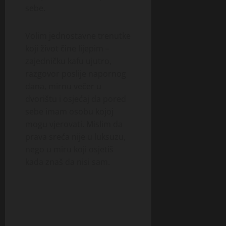
sebe.
Volim jednostavne trenutke
koji život čine lijepim –
zajedničku kafu ujutro,
razgovor poslije napornog
dana, mirnu večer u
dvorištu i osjećaj da pored
sebe imam osobu kojoj
mogu vjerovati. Mislim da
prava sreća nije u luksuzu,
nego u miru koji osjetiš
kada znaš da nisi sam.