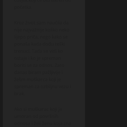
početka.
Kroz život sam naučila da
nije najvažnije koliko neko
lijepo priča, nego kako se
ponaša kada dođu teški
trenuci. Tada se vidi ko
ostaje i ko je spreman
boriti se za odnos. Zato
danas biram pažljivije i
želim muškarca koji je
spreman za ozbiljnu vezu i
brak.
Ako si muškarac koji je
umoran od površnih
odnosa i želi ženu koja zna