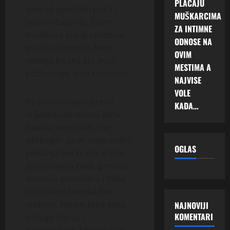
PLAĆAJU
sam od površnih priča i
MUŠKARCIMA
lažnih obećanja. Želim
ZA INTIMNE
muškarca koji je spreman
ODNOSE NA
graditi zajednički život,
OVIM
nekoga ko zna šta znači
MESTIMA A
poštovanje, trud i odanost.
NAJVISE
VOLE
Po prirodi sam iskrena,
KADA…
vrijedna i emotivna žena.
Navikla sam raditi i ne
očekujem da mi neko nešto
OGLAS
poklanja bez truda. Volim
jednostavan život, prirodu,
domaću atmosferu i male
stvari koje čovjeka čine
sretnim. Nisam žena kojoj
NAJNOVIJI
KOMENTARI
trebaju luksuz i
pretjerivanje. Mnogo više