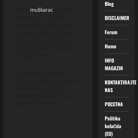
Blog
Ako si
muškarac
koji želi
ozbiljnu vezu i brak sa
DISCLAIMER
ženom koja zna šta znači
Forum
odanost, pažnja i pošten
život, javi mi se. Možda baš
Home
sada čitaš riječi osobe koju
si dugo tražio.
INFO
MAGAZIN
Jer ponekad najljepše
životne priče počnu sasvim
KONTAKTIRAJTE
jednostavno – jednom
NAS
iskrenom porukom i dvoje
ljudi koji žele isto.
POCETNA
Politika
kolačića
(EU)