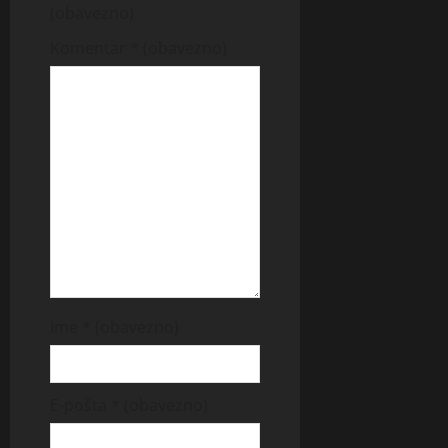
(obavezno)
Komentar
* (obavezno)
Ime
* (obavezno)
E-pošta
* (obavezno)