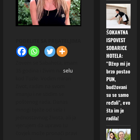
ŠOKANTNA
ISPOVEST
PODELITE SA PRIJATELJIMA
SOBARICE
HOTELA:
Zovem se Sabaheta, imam
“Džep mi je
35 godina i živim na
selu
brzo postao
kod Tuzle. Vodim miran
PUN,
život, radim na svom
budžovani
imanju i ne stidim se
su se samo
poštenog rada. Danas
ređali”, evo
mnogi bježe od sela i
šta im je
jednostavnog života, ali ja
radila!
vjerujem da upravo tu
čovjek može pronaći pravi