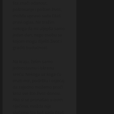
šta znači odanost,
poštovanje i pošten život,
možda upravo sada čitaš
pravi oglas. Ne tražim
nekoga da mi uljepša samo
jedan dan, nego osobu sa
kojom mogu dijeliti život i
graditi budućnost.
Na kraju, želim samo
jednostavnu i iskrenu
sreću. Nekoga uz koga ću
imati mir, podršku i osjećaj
da zajedno možemo proći
kroz sve što život donosi.
Ako si se pronašao u ovim
riječima, možda nije
slučajno što baš sada čitaš