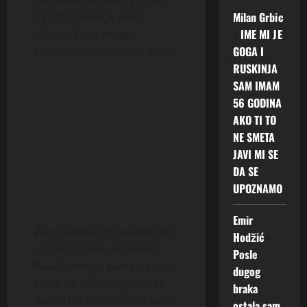
Milan Grbic
mi znači kada je neko
o
IME MI JE
iskren i kada mogu
GOGA I
vjerovati osobi pored sebe.
RUSKINJA
SAM IMAM
56 GODINA
AKO TI TO
NE SMETA
JAVI MI SE
DA SE
UPOZNAMO
Emir
Život na selu me naučio da
Hodžić
o
cijenim prave vrijednosti.
Posle
Naučio me strpljenju, radu i
dugog
tome da ništa vrijedno ne
braka
dolazi preko noći. Isto tako
ostala sam