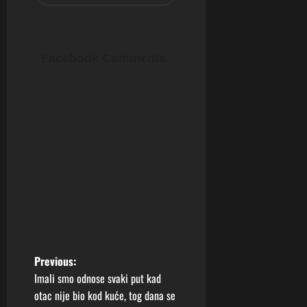
Facebook Comments
P
Previous:
Imali smo odnose svaki put kad
o
otac nije bio kod kuće, tog dana se