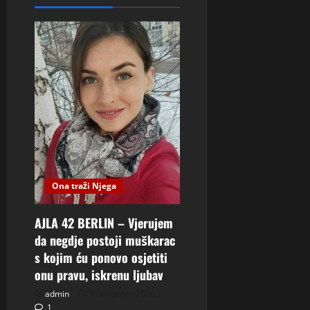
Ona traži Njega
AJLA 42 BERLIN – Vjerujem
da negdje postoji muškarac
s kojim ću ponovo osjetiti
onu pravu, iskrenu ljubav
admin
8. kolovoza 2026.
1