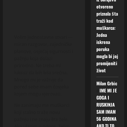
otvoreno
priznala šta
traži kod
muškarca:
Jedna
Volim jednostavne stvari —
iskrena
miran razgovor, zajedničke
poruka
planove, osjećaj sigurnosti i
mogla bi joj
pažnju koja dolazi
promijeniti
prirodno. Ne treba mi
život
luksuz da bih bila srećna.
Mnogo mi je važnije da
Milan Grbic
pored sebe imam čovjeka
o
IME MI JE
kojem mogu vjerovati.
GOGA I
RUSKINJA
Ne zanimaju me muškarci
SAM IMAM
koji stalno traže novu
56 GODINA
pažnju i ne znaju šta žele.
AKO TI TO
Ako ulazim u odnos, želim