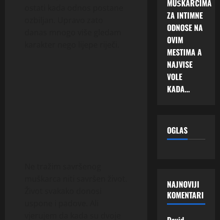
MUŠKARCIMA
ostati kada odnos postane
ZA INTIMNE
ozbiljan. Upravo zato
ODNOSE NA
danas mnogo više gledam
OVIM
karakter nego lijepe riječi.
MESTIMA A
NAJVISE
VOLE
KADA…
OGLAS
Ne tražim savršenog
muškarca niti savršen život.
NAJNOVIJI
Život svakako donosi
KOMENTARI
uspone i padove. Ali
vjerujem da kada su dvoje
David