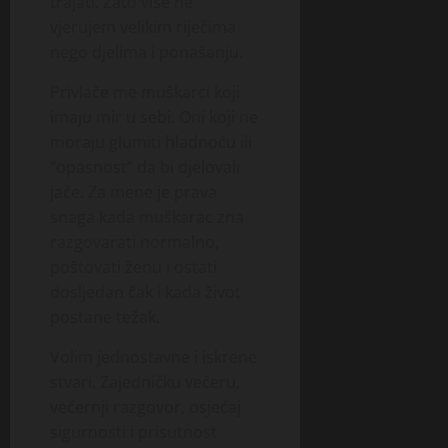
trajati. Zato više ne
vjerujem velikim riječima
nego djelima i ponašanju.
Privlače me muškarci koji
imaju mir u sebi. Oni koji ne
moraju glumiti hladnoću ili
“opasnost” da bi djelovali
jače. Za mene je prava
snaga kada muškarac zna
razgovarati normalno,
poštovati ženu i ostati
dosljedan čak i kada život
postane težak.
Volim jednostavne i iskrene
stvari. Zajedničku večeru,
večernji razgovor, osjećaj
sigurnosti i prisutnost