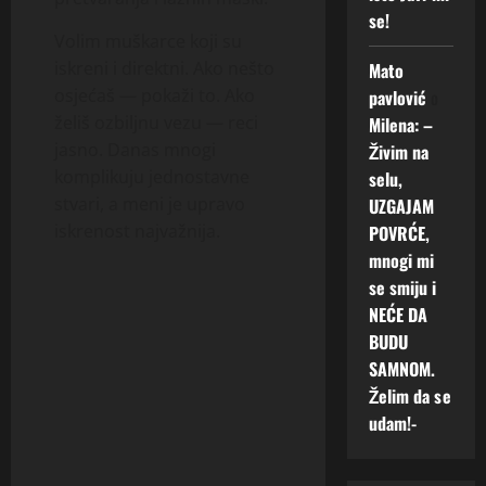
se!
Volim muškarce koji su
iskreni i direktni. Ako nešto
Mato
osjećaš — pokaži to. Ako
pavlović
o
želiš ozbiljnu vezu — reci
Milena: –
jasno. Danas mnogi
Živim na
komplikuju jednostavne
selu,
stvari, a meni je upravo
UZGAJAM
iskrenost najvažnija.
POVRĆE,
mnogi mi
se smiju i
NEĆE DA
BUDU
SAMNOM.
Želim da se
udam!-