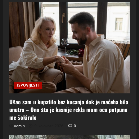
ISPOVIJESTI
Ušao sam u kupatilo bez kucanja dok je maćeha bila
unutra – Ono što je kasnije rekla mom ocu potpuno
me šokiralo
admin
9. kolovoza 2026.
0