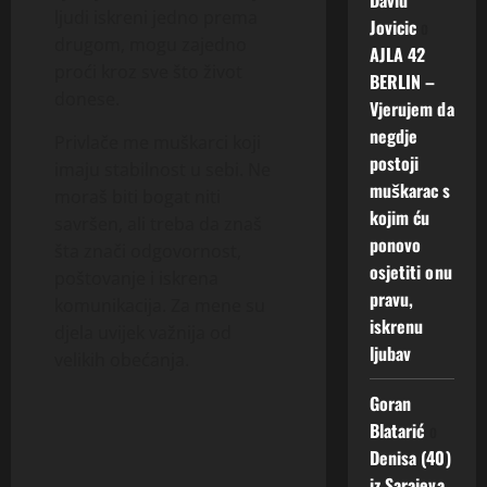
ljudi iskreni jedno prema
Jovicic
o
drugom, mogu zajedno
AJLA 42
proći kroz sve što život
BERLIN –
donese.
Vjerujem da
negdje
Privlače me muškarci koji
postoji
imaju stabilnost u sebi. Ne
muškarac s
moraš biti bogat niti
kojim ću
savršen, ali treba da znaš
ponovo
šta znači odgovornost,
osjetiti onu
poštovanje i iskrena
pravu,
komunikacija. Za mene su
iskrenu
djela uvijek važnija od
ljubav
velikih obećanja.
Goran
Blatarić
o
Denisa (40)
iz Sarajeva