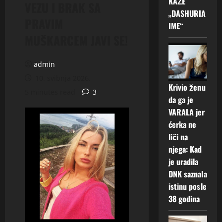
KAŽE
VEZU I BRAK SA
„DASHURIA
PRAVIM
IME“
MUŠKARCEM JAVI SE!
admin
10. svibnja 2026.
Krivio ženu
5 minutes read
3
da ga je
VARALA jer
ćerka ne
liči na
njega: Kad
je uradila
DNK saznala
istinu posle
38 godina