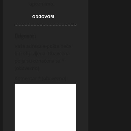
upoznamo.
ODGOVORI
Odgovori
Vaša adresa e-pošte neće
biti objavljena.
Obavezna
polja su označena sa
*
(obavezno)
Komentar
* (obavezno)