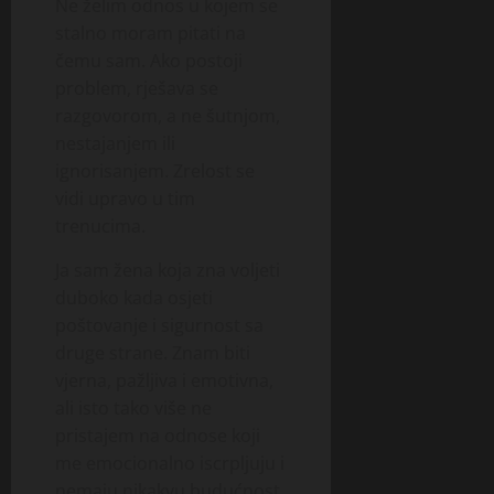
Ne želim odnos u kojem se
stalno moram pitati na
čemu sam. Ako postoji
problem, rješava se
razgovorom, a ne šutnjom,
nestajanjem ili
ignorisanjem. Zrelost se
vidi upravo u tim
trenucima.
Ja sam žena koja zna voljeti
duboko kada osjeti
poštovanje i sigurnost sa
druge strane. Znam biti
vjerna, pažljiva i emotivna,
ali isto tako više ne
pristajem na odnose koji
me emocionalno iscrpljuju i
nemaju nikakvu budućnost.