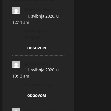
t
i
Riste*
napisao:
11. svibnja 2026. u
o
12:11 am
n
Whatsapp or
telegram
ODGOVORI
Janko
napisao:
11. svibnja 2026. u
10:13 am
Pozdrav draga
ODGOVORI