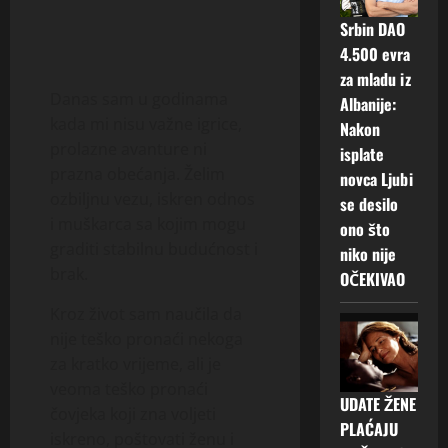
Srbin DAO
4.500 evra
za mladu iz
Danas sam u godinama
Albanije:
kada mi nisu važne igrice,
Nakon
prolazne avanture ni
isplate
prazna obećanja. Želim
novca Ljubi
ozbiljnu vezu, iskren odnos
se desilo
i muškarca sa kojim mogu
ono što
graditi stabilnu budućnost i
niko nije
brak.
OČEKIVAO
Kroz život sam naučila da
nije teško pronaći nekoga
za kratko vrijeme, ali je
veoma teško pronaći
UDATE ŽENE
čovjeka koji zna voljeti
PLAĆAJU
iskreno, poštovati ženu i