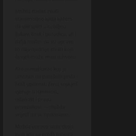
Možda danas zvuči
staromodno kada kažem
da vjerujem u ozbiljnu
ljubav, brak i porodicu, ali i
dalje mislim da su upravo
to najvrijednije stvari koje
čovjek može imati u životu.
Ako si muškarac koji je
umoran od površnih priča i
želiš upoznati ženu koja još
vjeruje u iskrenost,
odanost i pravu
povezanost — možda
vrijedi da se upoznamo.
Možda upravo sada dvoje
ljudi koji su prošli mnogo