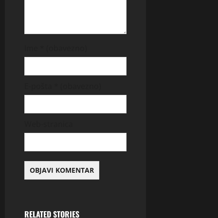
Ime
* (obavezno)
E-pošta
* (obavezno)
Web-stranica
RELATED STORIES