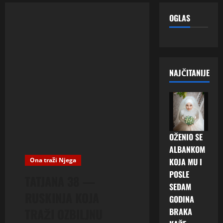
OGLAS
NAJČITANIJE
OŽENIO SE
ALBANKOM
Ona traži Njega
KOJA MU I
POSLE
TATJANA 38 —
SEDAM
RUSKINJA KOJA
GODINA
TRAŽI OZBILJNU
BRAKA