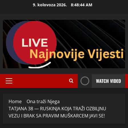
Skip
9. kolovoza 2026.
8:48:45 AM
to
content
WATCH VIDEO
Primary
Menu
Home
Ona traži Njega
TATJANA 38 — RUSKINJA KOJA TRAŽI OZBILJNU
VEZU I BRAK SA PRAVIM MUŠKARCEM JAVI SE!