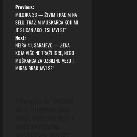
P
Previous:
MILOJKA 33 — ŽIVIM I RADIM NA
o
SELU, TRAŽIM MUŠKARCA KOJI MI
JE SLICAN AKO JESI JAVI SE”
s
Next:
t
NEJRA 41, SARAJEVO — ŽENA
KOJA VIŠE NE TRAŽI IGRE, NEGO
n
MUŠKARCA ZA OZBILJNU VEZU I
MIRAN BRAK JAVI SE!
a
v
i
3 thoughts on “
TATJANA
38 — RUSKINJA KOJA
g
TRAŽI OZBILJNU VEZU I
a
BRAK SA PRAVIM
MUŠKARCEM JAVI SE!
”