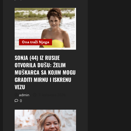
Ona traži Njega
SONJA (44) IZ RUSIJE
OTVORILA DUŠU: ŽELIM
MUŠKARCA SA KOJIM MOGU
GRADITI MIRNU I ISKRENU
VEZU
admin
7. kolovoza 2026.
0