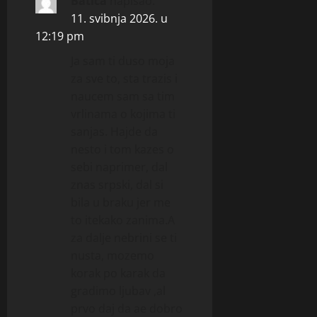
Batica
napisao:
11. svibnja 2026. u
12:19 pm
Ja sam ti duso moja
za sve to, sta trazis i
naucem sam sa tim
vrlinama o kojima ti
sanjas. Hajde da
nesto i tom kazes o
sebi naprimer, dal
znas srpski, dal si
bila u braku jer me
to itekako zanima.A
za dalje nebrini se ti
nusta, mozemo
korak po karak da
gradimo ljubav ,al
prvo daj da ae dobro