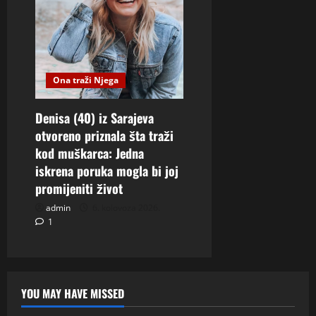
Ona traži Njega
Denisa (40) iz Sarajeva
otvoreno priznala šta traži
kod muškarca: Jedna
iskrena poruka mogla bi joj
promijeniti život
admin
6. kolovoza 2026.
1
YOU MAY HAVE MISSED