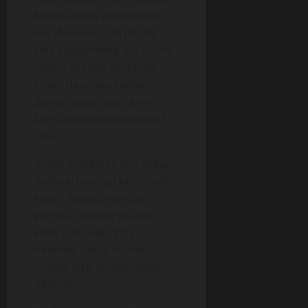
koliko vrijedi emocionalni
mir. Nekada sam mislila da
jaka ljubav mora biti burna
i puna drame, ali danas
znam da prava ljubav
donosi sigurnost, a ne
konstantnu nesigurnost i
stres.
Volim muškarce koji znaju
pokazati pažnju kroz male
stvari. Nekada obična
poruka, iskreno pitanje
kako si ili osjećaj da
nekome zaista značiš
vrijede više od svih velikih
obećanja.