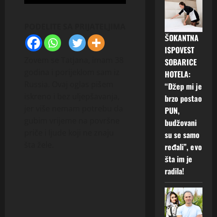
PODELITE SA PRIJATELJIMA
ŠOKANTNA
ISPOVEST
Zovem se Tatjana, imam 38
SOBARICE
godina i porijeklom sam iz
HOTELA:
Russia. Ovaj oglas pišem
“Džep mi je
iskreno i bez uljepšavanja,
brzo postao
jer više nemam potrebu da
PUN,
gubim vrijeme na površne
budžovani
priče i ljude koji ne znaju
su se samo
šta žele.
ređali”, evo
šta im je
radila!