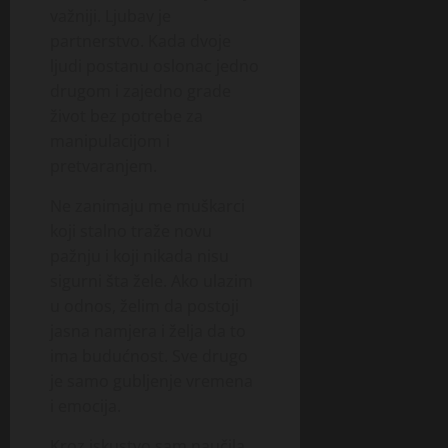
važniji. Ljubav je
partnerstvo. Kada dvoje
ljudi postanu oslonac jedno
drugom i zajedno grade
život bez potrebe za
manipulacijom i
pretvaranjem.
Ne zanimaju me muškarci
koji stalno traže novu
pažnju i koji nikada nisu
sigurni šta žele. Ako ulazim
u odnos, želim da postoji
jasna namjera i želja da to
ima budućnost. Sve drugo
je samo gubljenje vremena
i emocija.
Kroz iskustvo sam naučila