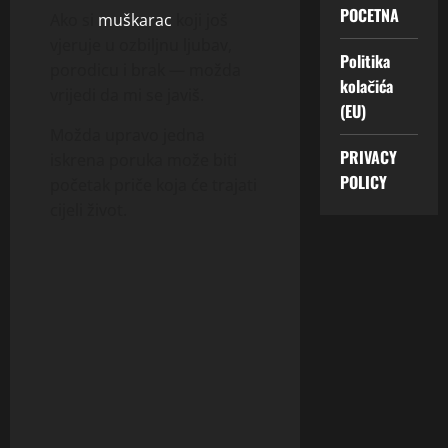
POCETNA
Ako si
muškarac
koji još
vjeruje u ozbiljnu ljubav,
Politika
porodicu i brak — možda
kolačića
vrijedi da mi se javiš.
(EU)
Možda upravo jedna
PRIVACY
iskrena poruka može biti
POLICY
početak priče koja će trajati
cijeli život.