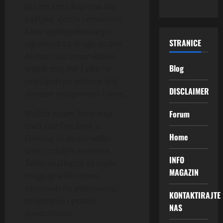
Ja sam žena koja zna biti
pažljiva, vjerna i emotivna
kada osjeti poštovanje i
STRANICE
sigurnost sa druge strane.
Ali isto tako znam koliko
Blog
vrijedi moj mir i više ne
pristajem na odnose koji
DISCLAIMER
donose nesigurnost i stres.
Forum
Možda nisam žena koja
traži savršen život iz
Home
filmova, ali imam veliko
srce i ozbiljne namjere.
INFO
Želim muškarca sa kojim
MAGAZIN
mogu graditi odnos
zasnovan na poštovanju,
KONTAKTIRAJTE
povjerenju i pravoj
NAS
povezanosti.