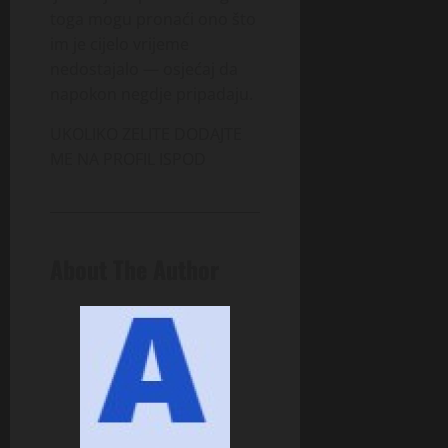
toga mogu pronaći ono što
im je cijelo vrijeme
nedostajalo — osjećaj da
napokon negdje pripadaju.
UKOLIKO ZELITE DODAJTE
ME NA PROFIL ISPOD
About The Author