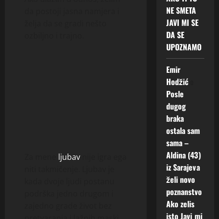
NE SMETA
da postoji jasna namjera i
JAVI MI SE
želja da se gradi nešto
DA SE
ozbiljno i trajno.
UPOZNAMO
Emir
Hodžić
o
Posle
dugog
braka
ostala sam
sama –
Aldina (43)
Za mene
ljubav
nije igra ega
iz Sarajeva
niti takmičenje. Ljubav je
želi novo
kada dvoje ljudi postanu
poznanstvo
podrška jedno drugom i
Ako zelis
zajedno grade život bez
isto Javi mi
pretvaranja i lažnih maski.