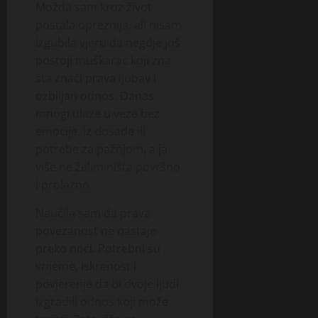
Možda sam kroz život
postala opreznija, ali nisam
izgubila vjeru da negdje još
postoji muškarac koji zna
šta znači prava ljubav i
ozbiljan odnos. Danas
mnogi ulaze u veze bez
emocije, iz dosade ili
potrebe za pažnjom, a ja
više ne želim ništa površno
i prolazno.
Naučila sam da prava
povezanost ne nastaje
preko noći. Potrebni su
vrijeme, iskrenost i
povjerenje da bi dvoje ljudi
izgradili odnos koji može