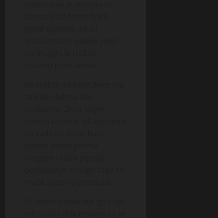
osobe koja je stvarno tu.
Danas ljudi često fizički
sjede zajedno, ali su
emocionalno daleko jedni
od drugih. Ja tražim
stvarnu povezanost.
Ne tražim savršen život niti
savršen odnos bez
problema. Život uvijek
donosi izazove. Ali vjerujem
da kada su dvoje ljudi
iskreni jedno prema
drugom i kada postoji
poštovanje, mnogo toga se
može zajedno prevazići.
Za mene ljubav nije igra ega
niti stalno dokazivanje ko je