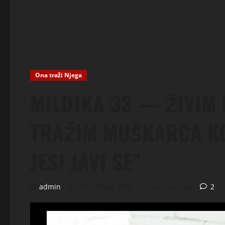
Ona traži Njega
MILOJKA 33 — ŽIVIM 
TRAŽIM MUŠKARCA KOJ
JESI JAVI SE”
admin
10. svibnja 2026.
5 minutes read
2