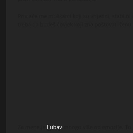
Privlače me muškarci koji su vrijedni, stabilni 
treba da budeš čovjek koji zna poštovati ženu 
Za mene je
ljubav
mnogo više od emocije. To j