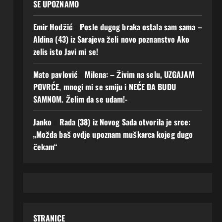
SE UPOZNAMO
Emir Hodžić
o
Posle dugog braka ostala sam sama –
Aldina (43) iz Sarajeva želi novo poznanstvo Ako
zelis isto Javi mi se!
Mato pavlović
o
Milena: – Živim na selu, UZGAJAM
POVRĆE, mnogi mi se smiju i NEĆE DA BUDU
SAMNOM. Želim da se udam!-
Janko
o
Rada (38) iz Novog Sada otvorila je srce:
„Možda baš ovdje upoznam muškarca kojeg dugo
čekam“
STRANICE