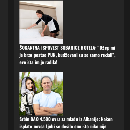
ŠOKANTNA ISPOVEST SOBARICE HOTELA: “Džep mi
je brzo postao PUN, budžovani su se samo ređali”,
evo šta im je radila!
Srbin DAO 4.500 evra za mladu iz Albanije: Nakon
isplate novca Ljubi se desilo ono što niko nije