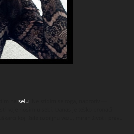
adim na
selu
. Ne stidim se toga, naprotiv —
sti koje nosim u sebi. Danas je teško pronaći
škarci koji žele ozbiljnu vezu, miran život i pravu