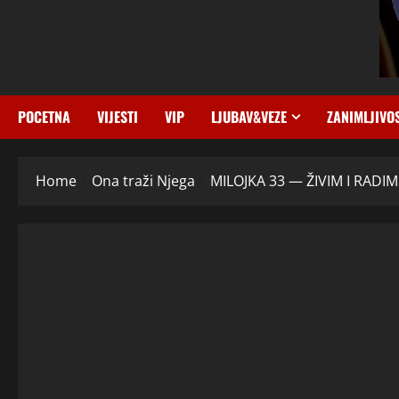
POCETNA
VIJESTI
VIP
LJUBAV&VEZE
ZANIMLJIVO
Home
Ona traži Njega
MILOJKA 33 — ŽIVIM I RADIM