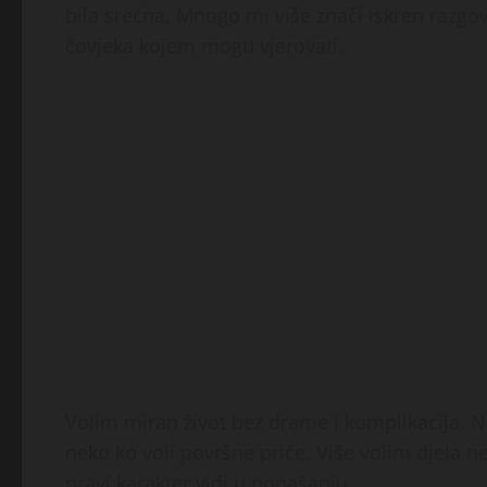
bila srećna. Mnogo mi više znači iskren razgov
čovjeka kojem mogu vjerovati.
Volim miran život bez drame i komplikacija. Ni
neko ko voli površne priče. Više volim djela neg
pravi karakter vidi u ponašanju.