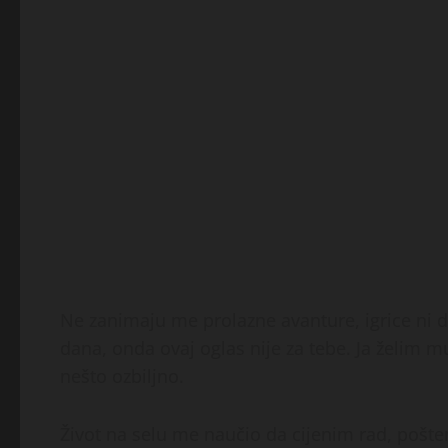
Ne zanimaju me prolazne avanture, igrice ni do
dana, onda ovaj oglas nije za tebe. Ja želim mu
nešto ozbiljno.
Život na selu me naučio da cijenim rad, pošten