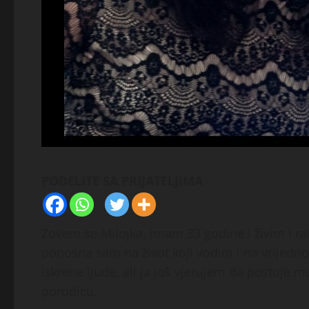
PODELITE SA PRIJATELJIMA
Zovem se Milojka, imam 33 godine i živim i r
ponosna sam na život koji vodim i na vrijedno
iskrene ljude, ali ja još vjerujem da postoje mu
porodicu.