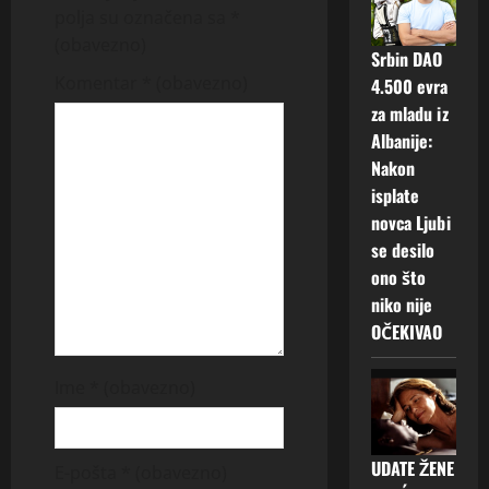
v
polja su označena sa
*
(obavezno)
i
Srbin DAO
Komentar
* (obavezno)
4.500 evra
g
za mladu iz
Albanije:
a
Nakon
t
isplate
novca Ljubi
i
se desilo
ono što
o
niko nije
n
OČEKIVAO
Ime
* (obavezno)
UDATE ŽENE
E-pošta
* (obavezno)