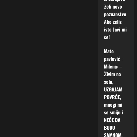
želi novo
poznanstvo
Ako zelis
isto Javi mi
se!
Mato
pavlović
o
Milena: –
Živim na
selu,
UZGAJAM
POVRĆE,
mnogi mi
se smiju i
NEĆE DA
BUDU
SAMNOM.