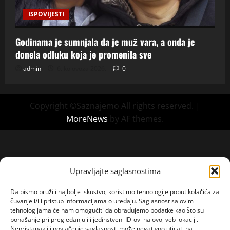
ISPOVIJESTI
Godinama je sumnjala da je muž vara, a onda je
donela odluku koja je promenila sve
admin
6. kolovoza 2026.
0
Copyright ©Saznajemo All rights reserved.
|
MoreNews
by AF themes.
Upravljajte saglasnostima
Da bismo pružili najbolje iskustvo, koristimo tehnologije poput kolačića za
čuvanje i/ili pristup informacijama o uređaju. Saglasnost sa ovim
tehnologijama će nam omogućiti da obrađujemo podatke kao što su
ponašanje pri pregledanju ili jedinstveni ID-ovi na ovoj veb lokaciji.
Nepristanak ili povlačenje saglasnosti može negativno uticati na