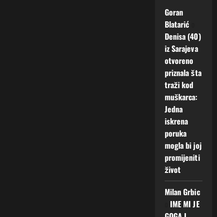
Goran
Blatarić
o
Denisa (40)
iz Sarajeva
otvoreno
priznala šta
traži kod
muškarca:
Jedna
iskrena
poruka
mogla bi joj
promijeniti
život
Milan Grbic
o
IME MI JE
GOGA I