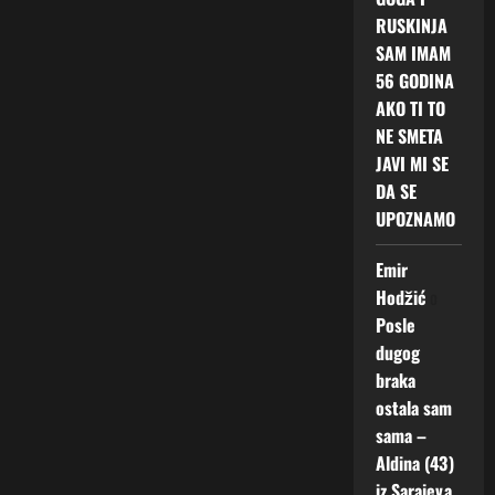
RUSKINJA
SAM IMAM
56 GODINA
AKO TI TO
NE SMETA
JAVI MI SE
DA SE
UPOZNAMO
Emir
Hodžić
o
Posle
dugog
braka
ostala sam
sama –
Aldina (43)
iz Sarajeva