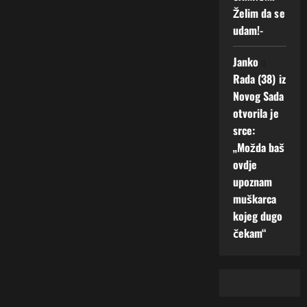
Želim da se
udam!-
Janko
o
Rada (38) iz
Novog Sada
otvorila je
srce:
„Možda baš
ovdje
upoznam
muškarca
kojeg dugo
čekam“