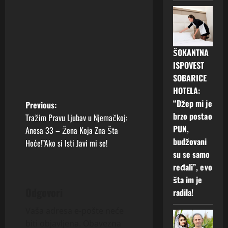
ŠOKANTNA
ISPOVEST
SOBARICE
HOTELA:
“Džep mi je
P
Previous:
brzo postao
Tražim Pravu Ljubav u Njemačkoj:
o
PUN,
Anesa 33 – Žena Koja Zna Šta
budžovani
Hoće!”Ako si Isti Javi mi se!
s
su se samo
ređali”, evo
t
šta im je
n
Odgovori
radila!
a
Vaša adresa e-pošte neće
biti objavljena.
Obavezna