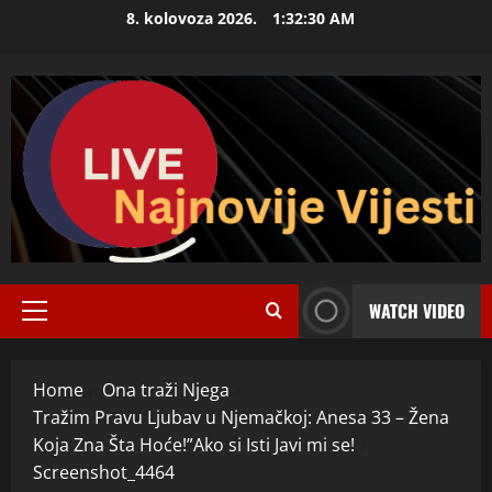
Skip
8. kolovoza 2026.
1:32:31 AM
to
content
WATCH VIDEO
Primary
Menu
Home
Ona traži Njega
Tražim Pravu Ljubav u Njemačkoj: Anesa 33 – Žena
Koja Zna Šta Hoće!”Ako si Isti Javi mi se!
Screenshot_4464