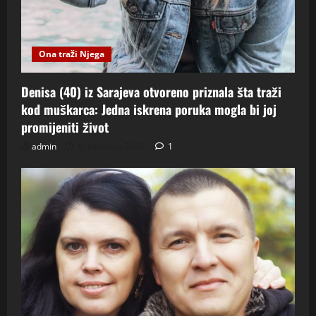
Ona traži Njega
Denisa (40) iz Sarajeva otvoreno priznala šta traži
kod muškarca: Jedna iskrena poruka mogla bi joj
promijeniti život
admin
6. kolovoza 2026.
1