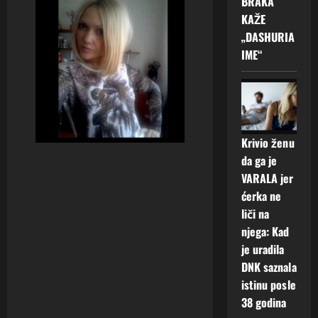
BRAKA
KAŽE
„DASHURIA
IME“
Krivio ženu
da ga je
VARALA jer
ćerka ne
liči na
njega: Kad
je uradila
DNK saznala
istinu posle
38 godina