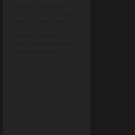
Veće je od moje glave!’
. A
ovde se kaže da dete mora
dobro da jede. I stalno piju
kafu. Ja sam bila više ‘čaj
osoba’, ali sam se i ja
navikla.
Sada pijem kafu
pet puta dnevno
“, rekla je
Aljona.