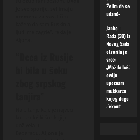
su okupirani poslom.
Ovde
Želim da se
je sve sporije, svi imaju
udam!-
vremena za vas.
I čim
kažem da sam Ruskinja,
Janko
o
ljudi me zagrle”, rekla je
Rada (38) iz
Aljona.
Novog Sada
otvorila je
“Deca iz Rusije
srce:
bi bila u šoku
„Možda baš
ovdje
zbog srpskog
upoznam
muškarca
tanjira”
kojeg dugo
čekam“
Na pitanje koje je najveći
kulturološki šok koji je
doživela u
Beogradu,
Aljona je