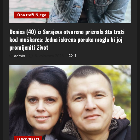
Ona traži Njega
Denisa (40) iz Sarajeva otvoreno priznala šta traži
kod muškarca: Jedna iskrena poruka mogla bi joj
promijeniti život
admin
6. kolovoza 2026.
1
ISPOVIJESTI