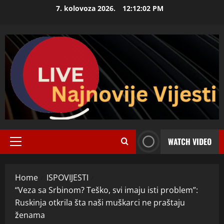
Skip
7. kolovoza 2026.
12:12:04 PM
to
content
WATCH VIDEO
Primary
Menu
Home
ISPOVIJESTI
“Veza sa Srbinom? Teško, svi imaju isti problem”:
Ruskinja otkrila šta naši muškarci ne praštaju
ženama