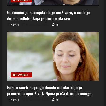
Godinama je sumnjala da je muž vara, a onda je
donela odluku koja je promenila sve
admin
6. kolovoza 2026.
0
ISPOVIJESTI
Nakon smrti supruga donela odluku koja je
promenila njen život: Njena priča dirnula mnoge
admin
6. kolovoza 2026.
0