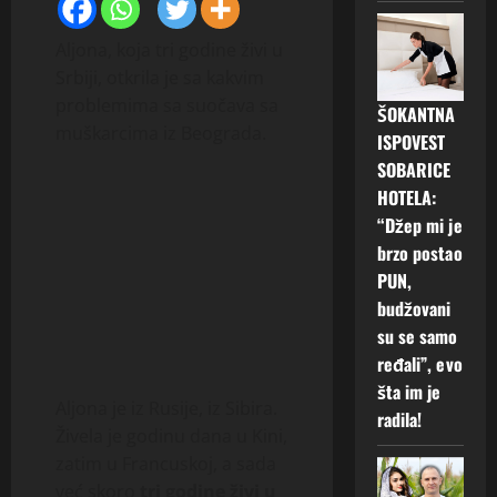
Aljona, koja tri godine živi u
Srbiji, otkrila je sa kakvim
problemima sa suočava sa
ŠOKANTNA
muškarcima iz Beograda.
ISPOVEST
SOBARICE
HOTELA:
“Džep mi je
brzo postao
PUN,
budžovani
su se samo
ređali”, evo
šta im je
Aljona je iz Rusije, iz Sibira.
radila!
Živela je godinu dana u Kini,
zatim u Francuskoj, a sada
već skoro
tri godine živi u