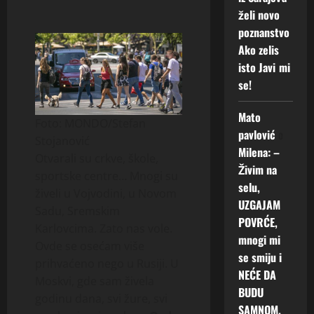
želi novo
poznanstvo
Ako zelis
isto Javi mi
se!
Mato
Foto: MONDO/Stefan
pavlović
o
Stojanović
Milena: –
Otvarali su crkve, škole,
Živim na
sportske centre… Mnogi su
selu,
živeli u Vojvodini, u Novom
UZGAJAM
Sadu, Sremskim
POVRĆE,
Karlovcima. Zato nas vole.
mnogi mi
Ovde se osećam više
se smiju i
prihvaćeno nego u Rusiji. U
NEĆE DA
Moskvi, gde sam živela
BUDU
godinu dana, svi žure, svi
SAMNOM.