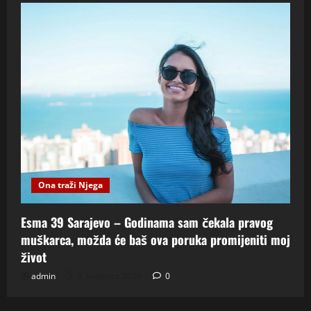
Ona traži Njega
Esma 39 Sarajevo – Godinama sam čekala pravog
muškarca, možda će baš ova poruka promijeniti moj
život
admin
6. kolovoza 2026.
0