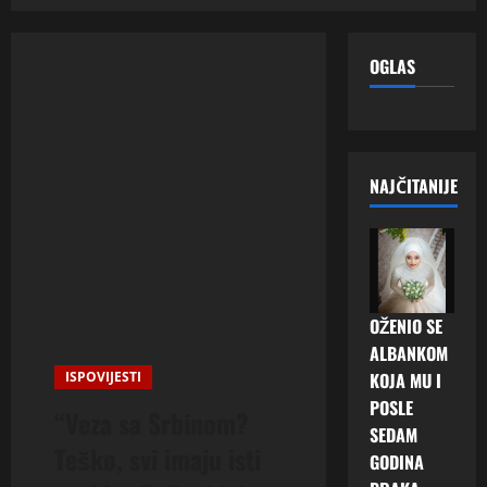
OGLAS
NAJČITANIJE
OŽENIO SE
ALBANKOM
ISPOVIJESTI
KOJA MU I
POSLE
“Veza sa Srbinom?
SEDAM
Teško, svi imaju isti
GODINA