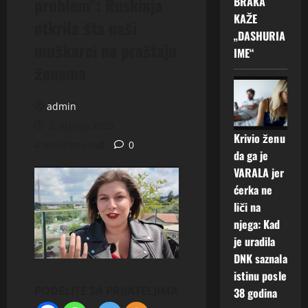
problem”: Ruskinja
BRAKA
KAŽE
otkrila šta naši
„DASHURIA
muškarci ne praštaju
IME“
ženama
admin
2. srpnja 2025.
Krivio ženu
4 minutes read
0
da ga je
VARALA jer
ćerka ne
liči na
njega: Kad
je uradila
DNK saznala
istinu posle
PODELITE SA PRIJATELJIMA
38 godina