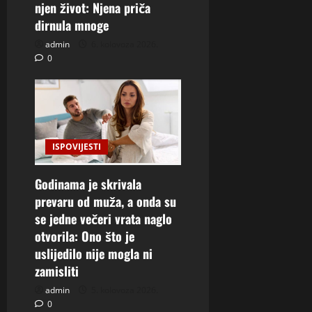
njen život: Njena priča
dirnula mnoge
admin
6. kolovoza 2026.
0
ISPOVIJESTI
Godinama je skrivala
prevaru od muža, a onda su
se jedne večeri vrata naglo
otvorila: Ono što je
uslijedilo nije mogla ni
zamisliti
admin
5. kolovoza 2026.
0