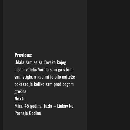
P
Previous:
Udala sam se za čoveka kojeg
o
nisam volela: Varala sam ga s kim
sam stigla, a kad mi je bilo najteže
s
pokazao je koliko sam pred bogom
t
grešna
Next:
n
Mira, 45 godina, Tuzla – Ljubav Ne
Poznaje Godine
a