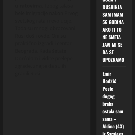
u ratovima.
I zbog talasa
RUSKINJA
bele imigracije nakon Prvog
SAM IMAM
svetskog rata i revolucije.
56 GODINA
Tada su mnogi obrazovani
AKO TI TO
Rusi došli ovde. Oni su
NE SMETA
praktično izgradili centar
JAVI MI SE
Beograda. Kada šetate
DA SE
Dorćolom i vidite prelepe
UPOZNAMO
zgrade, znajte da su ih
Emir
gradili Rusi.
Hodžić
o
Posle
dugog
braka
ostala sam
sama –
Aldina (43)
iz Sarajeva