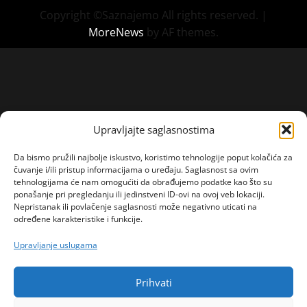
Copyright ©Saznajemo All rights reserved.
|
MoreNews
by AF themes.
Upravljajte saglasnostima
Da bismo pružili najbolje iskustvo, koristimo tehnologije poput kolačića za
čuvanje i/ili pristup informacijama o uređaju. Saglasnost sa ovim
tehnologijama će nam omogućiti da obrađujemo podatke kao što su
ponašanje pri pregledanju ili jedinstveni ID-ovi na ovoj veb lokaciji.
Nepristanak ili povlačenje saglasnosti može negativno uticati na
određene karakteristike i funkcije.
Upravljanje uslugama
Prihvati