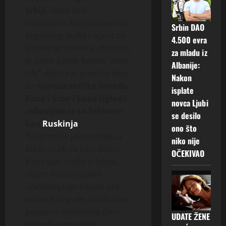
Srbiji.
Ovde radi
honorarno kao profesorka
Srbin DAO
engleskog jezika i agent za
4.500 evra
izdavanje stanova, objasnio
za mladu iz
je autor Jutjub kanala “Attic
Albanije:
Life”. Aljona je podelila koje
Nakon
su
najveće razlike između
isplate
Rusa i Srba i kako izgleda
novca Ljubi
zabavljati se sa Srbinom
se desilo
kao
Ruskinja
.
ono što
“Ljudi mi se jako sviđaju u
niko nije
Srbiji. Ljudi su jako dobri.
OČEKIVAO
Kada sam došla u Srbiju,
nisam imala nikakva
očekivanja jer nikada pre
nisam bila ovde. Došla sam
potpuno otvorenog uma.
UDATE ŽENE
Odmah sam stekla