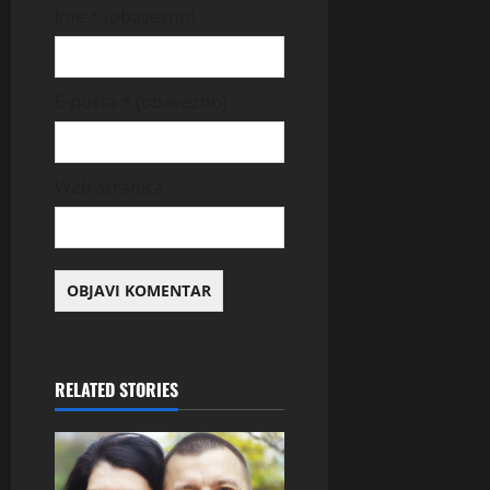
Ime
* (obavezno)
E-pošta
* (obavezno)
Web-stranica
RELATED STORIES