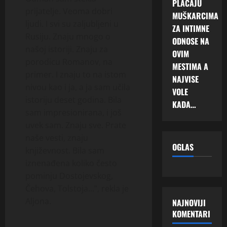
PLAĆAJU
prijatelje. Veoma dobri
MUŠKARCIMA
ljudi. I svi su zaljubljeni u
ZA INTIMNE
Rusiju. Znaju mnogo o
ODNOSE NA
našoj istoriji. Znaju za
OVIM
porodicu Romanov, na
MESTIMA A
primer. I znaju to na istom
NAJVISE
nivou kao i ja, a ja sam učila
VOLE
istoriju deset godina. Bila
KADA…
sam impresionirana, i još
uvek sam. Znaju sve. Prate
naše vesti, znaju
OGLAS
književnost. Bila sam
iznenađena koliko često
pominju Dostojevskog,
Čehova, Tolstoja…”, rekla je
Aljona.
NAJNOVIJI
KOMENTARI