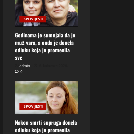
ISPOVIJESTI
Godinama je sumnjala da je
muž vara, a onda je donela
odluku koja je promenila
sve
admin
6. kolovoza 2026.
0
ISPOVIJESTI
Nakon smrti supruga donela
odluku koja je promenila