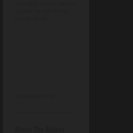
za te dane. Slava je upisana
u zakon, ne radi se tada”,
rekla je Aljona.
IZVOR:MONDO.RS
About The Author