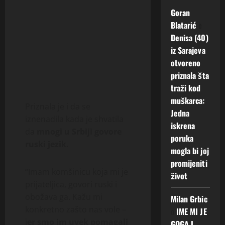
Goran
Blatarić
o
Denisa (40)
iz Sarajeva
otvoreno
priznala šta
traži kod
muškarca:
Priznala je i da se
Jedna
iznenadila kada je shvatila
iskrena
da
mnogi u Srbiji govore
poruka
ruski jezik.
mogla bi joj
promijeniti
“Imam komšinicu koja mi je
život
prijateljica, govori ruski i
obožava ga. Kažu mi
Milan Grbic
konkretno zašto nas vole –
o
IME MI JE
j
er smo im uvek pomagali
GOGA I