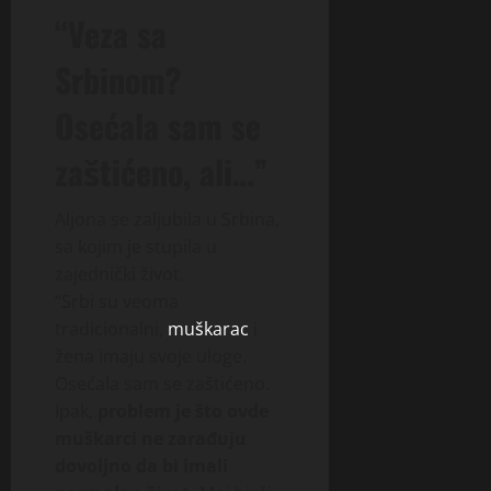
“Veza sa
Srbinom?
Osećala sam se
zaštićeno, ali…”
Aljona se zaljubila u Srbina,
sa kojim je stupila u
zajednički život.
“Srbi su veoma
tradicionalni,
muškarac
i
žena imaju svoje uloge.
Osećala sam se zaštićeno.
Ipak,
problem je što ovde
muškarci ne zarađuju
dovoljno da bi imali