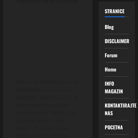
odgovorila da je to hrana.
STRANICE
Blog
DISCLAIMER
Forum
Home
“Bilo mi je smešno jer im se
INFO
nije dopalo ono što sam
MAGAZIN
spremala. Govorili su mi da
KONTAKTIRAJTE
prestanem da stavljam
NAS
povrće svuda.
‘Možeš li da
napraviš nešto s više
POCETNA
mesa?’
. Kod nas to ima
smisla jer moramo da