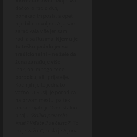
normalan život.
Moj bivši
dečko je radio dva,
ponekad tri posla, a opet
nije bilo dovoljno. A ja sam
zarađivala više jer sam
radila sa Rusima.
Njemu je
to teško padalo jer su
tradicionalni – ne žele da
žena zarađuje više.
Ipak, oni mnogo cene
porodicu, ali i prijatelje.
Kod njih je to jednako
važno. U Rusiji je porodica
na prvom mestu, pa tek
onda prijatelji. Ovde stalno
pitaju:
‘Koliko prijatelja
imaš? Viđate li se često?’
. To
im je važno”, rekla je Aljona.