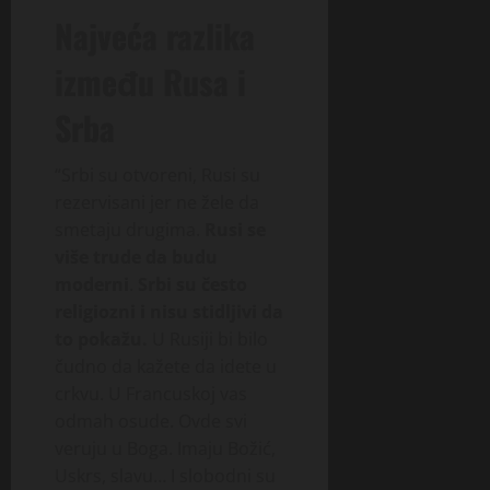
Najveća razlika
između Rusa i
Srba
“Srbi su otvoreni, Rusi su
rezervisani jer ne žele da
smetaju drugima.
Rusi se
više trude da budu
moderni
.
Srbi su često
religiozni i nisu stidljivi da
to pokažu.
U Rusiji bi bilo
čudno da kažete da idete u
crkvu. U Francuskoj vas
odmah osude. Ovde svi
veruju u Boga. Imaju Božić,
Uskrs, slavu… I slobodni su