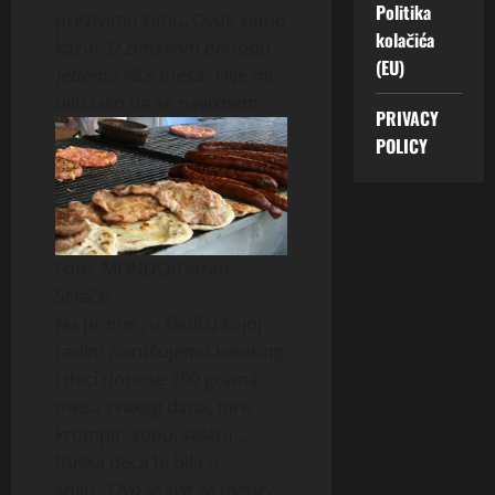
Politika
preživimo zimu. Ovde samo
kolačića
kažu:
‘U zimskom periodu
(EU)
jedemo više mesa’
. Nije mi
bilo lako da se naviknem.
PRIVACY
POLICY
Foto: MONDO/Goran
Sivački
Na primer, u školi u kojoj
radim naručujemo ketering
i deci donose 200 grama
mesa svakog dana, pire
krompir, supu, salatu…
Ruska deca bi bila u
šoku:
‘Ovo je sve za mene?