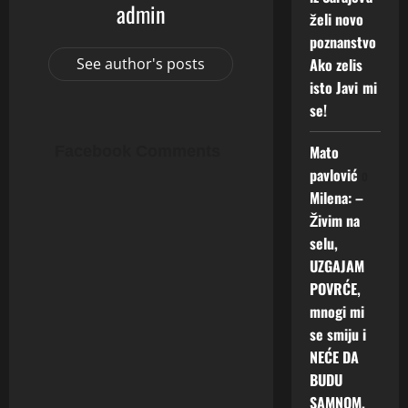
admin
želi novo
poznanstvo
Ako zelis
See author's posts
isto Javi mi
se!
Mato
Facebook Comments
pavlović
o
Milena: –
Živim na
selu,
UZGAJAM
POVRĆE,
mnogi mi
se smiju i
NEĆE DA
BUDU
SAMNOM.