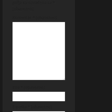
polja su označena sa
*
(obavezno)
Komentar
* (obavezno)
Ime
* (obavezno)
E-pošta
* (obavezno)