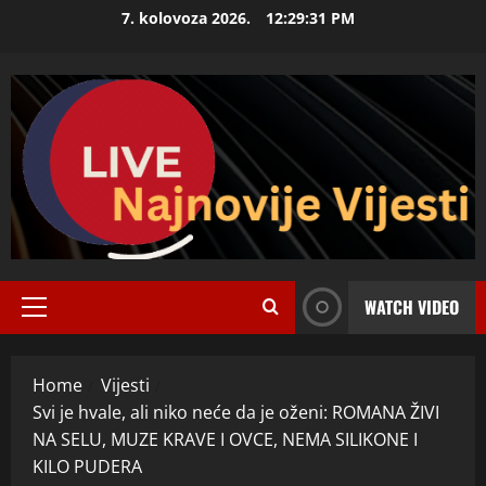
Skip
7. kolovoza 2026.
12:29:32 PM
to
content
WATCH VIDEO
Primary
Menu
Home
Vijesti
Svi je hvale, ali niko neće da je oženi: ROMANA ŽIVI
NA SELU, MUZE KRAVE I OVCE, NEMA SILIKONE I
KILO PUDERA