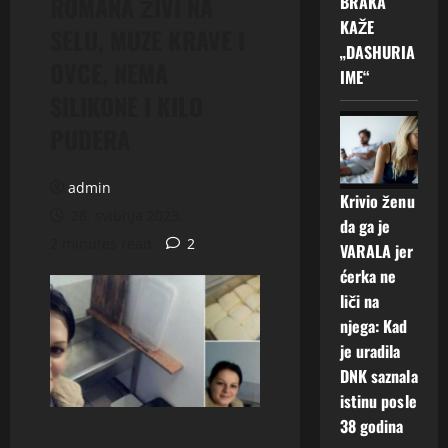
ROMANA ŽIVI NA
BRAKA
KAŽE
SELU, MUZE KRAVE I
„DASHURIA
OVCE, NEMA
IME“
SILIKONE I KILO
PUDERA
admin
Krivio ženu
28. svibnja 2023.
da ga je
2 minutes read
2
VARALA jer
ćerka ne
liči na
njega: Kad
je uradila
DNK saznala
istinu posle
38 godina