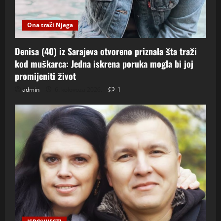
Ona traži Njega
Denisa (40) iz Sarajeva otvoreno priznala šta traži
kod muškarca: Jedna iskrena poruka mogla bi joj
promijeniti život
admin
6. kolovoza 2026.
1