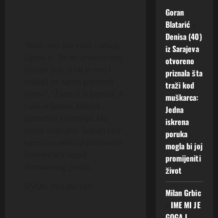
Goran
Blatarić
o
Denisa (40)
“Radi ono što voliš i uživaj.
iz Sarajeva
Lijepa si. Svi mi imamo svoj
otvoreno
životni put, a taj je tvoj i
priznala šta
možeš se samo ponositi
traži kod
njime”, “Ženo ti si ljepota. A
muškarca:
ruke vrijedne. Mozak
Jedna
pametno razmišlja. Ma
iskrena
samo naprijed. Sretan rad”,
poruka
samo su neki od pozitivnih
mogla bi joj
komentara ispod
promijeniti
Romaninog posta.
život
IZVOR: (Naj portal)
Milan Grbic
o
IME MI JE
GOGA I