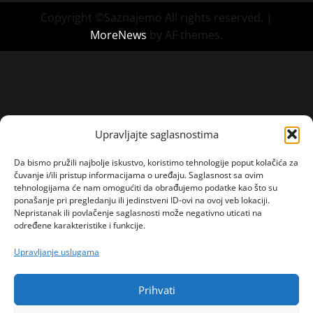
Copyright ©Saznajemo All rights reserved.
|
MoreNews
by AF themes.
Upravljajte saglasnostima
Da bismo pružili najbolje iskustvo, koristimo tehnologije poput kolačića za
čuvanje i/ili pristup informacijama o uređaju. Saglasnost sa ovim
tehnologijama će nam omogućiti da obrađujemo podatke kao što su
ponašanje pri pregledanju ili jedinstveni ID-ovi na ovoj veb lokaciji.
Nepristanak ili povlačenje saglasnosti može negativno uticati na
određene karakteristike i funkcije.
Upravljanje uslugama
Prihvati