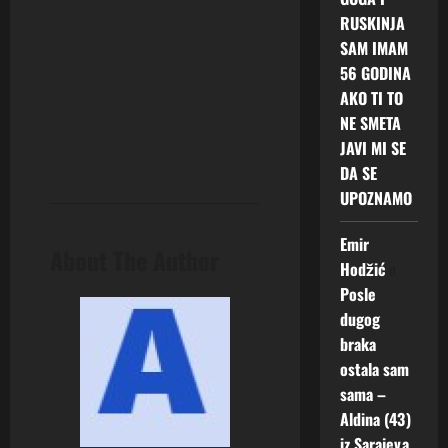
RUSKINJA
SAM IMAM
56 GODINA
AKO TI TO
NE SMETA
JAVI MI SE
DA SE
UPOZNAMO
Emir
About The Author
Hodžić
o
Posle
dugog
braka
ostala sam
sama –
Aldina (43)
iz Sarajeva