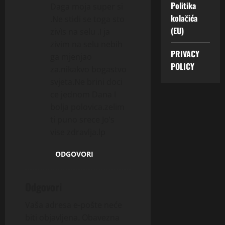
Politika
Daga moja super si
kolačića
.Ne stidi se toga sto
(EU)
zivìs na selu .I ja
zivim na selu nebih
PRIVACY
ga mjenjao
POLICY
za.nikakvo bogastvo
svjeta.Ne brini doci
ce jednom Dana I
bolja polovica.zelim
ti puno srece Jo’s
vise zdravlja.lp
ODGOVORI
Odgovori
Vaša adresa e-pošte neće
biti objavljena.
Obavezna