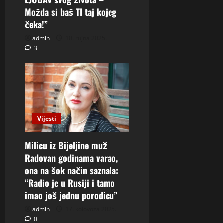
Možda si baš TI taj kojeg
čeka!”
admin
10. rujna 2025.
3
Vijesti
Milicu iz Bijeljine muž
Radovan godinama varao,
ona na šok način saznala:
“Radio je u Rusiji i tamo
imao još jednu porodicu”
admin
17. kolovoza 2025.
0