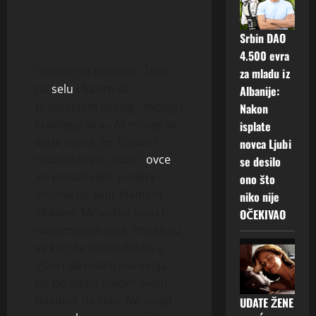
Srbin DAO
4.500 evra
“Zovem se Romana. Živim
za mladu iz
na
selu
i bavim se
Albanije:
pravljenjem kozjeg ..ovčjeg i
Nakon
kravljega sira.. Ali mnogi se
isplate
stide mene, jer čuvam i
novca Ljubi
muzem krave, koze i
ovce
.
se desilo
Jer nemam kilo pudera i
ono što
šminke na sebi. Nemam
niko nije
silikone. Mrtvačku kosu i
OČEKIVAO
napumpana usta. Ponašaju
se kao da mi fali daska u
glavi i da nisam sva svoja,
jer po njima traćim svoju
mladost na selu. Ne znaju
UDATE ŽENE