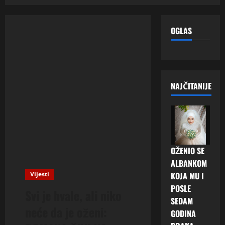
OGLAS
NAJČITANIJE
OŽENIO SE
ALBANKOM
Vijesti
KOJA MU I
POSLE
Svi je hvale, ali niko
SEDAM
neće da je oženi:
GODINA