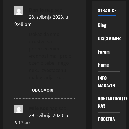
i
Danilo
napisao:
STRANICE
28. svibnja 2023. u
o
9:48 pm
Blog
n
Dokaz da smo
DISCLAIMER
drustvo sa
poremecenim
Forum
vrednostima , pre bi
ozenio tebe , nego
Home
neku izvestacenu
malogradjanku .
INFO
MAGAZIN
ODGOVORI
KONTAKTIRAJTE
NAS
Mile Kos
napisao:
29. svibnja 2023. u
POCETNA
6:17 am