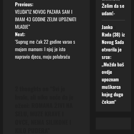
P
Previous:
Želim da se
VELIDA”IZ NOVOG PAZARA SAM I
udam!-
o
IMAM 43 GODINE ZELIM UPOZNATI
MLADJE”
Janko
o
s
Next:
Rada (38) iz
t
‘Suprug me čak 22 godine varao s
Novog Sada
mojom mamom: I njoj je isto
otvorila je
n
napravio djecu, moju polubraću
srce:
„Možda baš
a
ovdje
v
upoznam
muškarca
2 thoughts on “
Svi je
i
kojeg dugo
hvale, ali niko neće da je
čekam“
g
oženi: ROMANA ŽIVI NA
SELU, MUZE KRAVE I
a
OVCE, NEMA SILIKONE I
t
KILO PUDERA
”