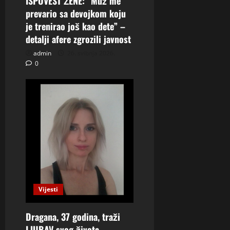
ISPOVEST ŽENE: “Muž me
prevario sa devojkom koju
je trenirao još kao dete” –
detalji afere zgrozili javnost
admin
26. svibnja 2026.
0
Vijesti
Dragana, 37 godina, traži
LJUBAV svog života –