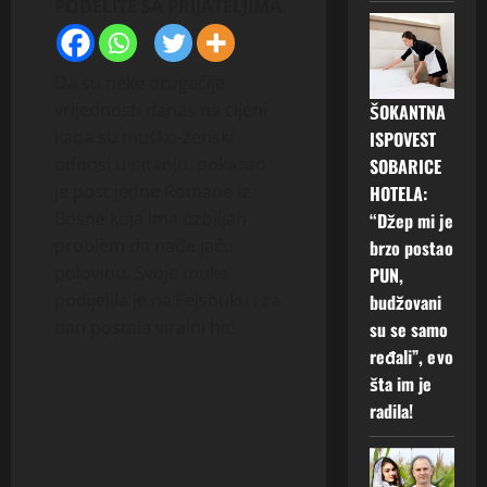
PODELITE SA PRIJATELJIMA
Da su neke drugačije
vrijednosti danas na cijeni
ŠOKANTNA
kada su muško-ženski
ISPOVEST
odnosi u pitanju, pokazao
SOBARICE
je post jedne Romane iz
HOTELA:
Bosne koja ima ozbiljan
“Džep mi je
problem da nađe jaču
brzo postao
polovinu. Svoje muke
PUN,
podijelila je na Fejsbuku i za
budžovani
dan postala viralni hit!
su se samo
ređali”, evo
šta im je
radila!