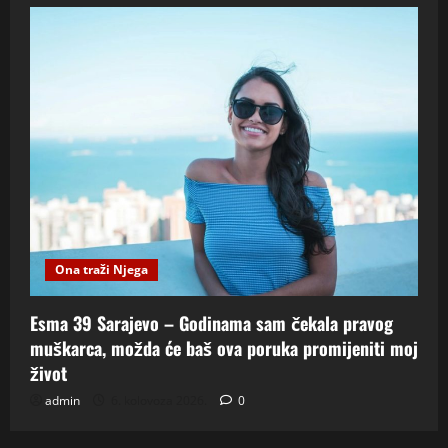
Ona traži Njega
Esma 39 Sarajevo – Godinama sam čekala pravog
muškarca, možda će baš ova poruka promijeniti moj
život
admin
6. kolovoza 2026.
0