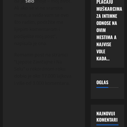
da je
selo
moje – moj život.
PLAĆAJU
Ali ako se vi ne sramite
MUŠKARCIMA
mene, a sviđa vam se ovo
ZA INTIMNE
što radim, podržite me
ODNOSE NA
lijepim komentarom i
OVIM
podijelite moj post”,
MESTIMA A
napisala je ona.
NAJVISE
VOLE
Romanin post na stranici
KADA…
“Ljepote Zavičajne i Na
Selu” u rekordnom roku
dobio je oko 17.000 lajkova
OGLAS
i više od 3.000 komentara.
NAJNOVIJI
KOMENTARI