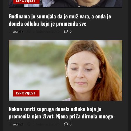
ISPOVIJESTI
Godinama je sumnjala da je muž vara, a onda je
donela odluku koja je promenila sve
admin
6. kolovoza 2026.
0
ISPOVIJESTI
Nakon smrti supruga donela odluku koja je
promenila njen život: Njena priča dirnula mnoge
admin
6. kolovoza 2026.
0